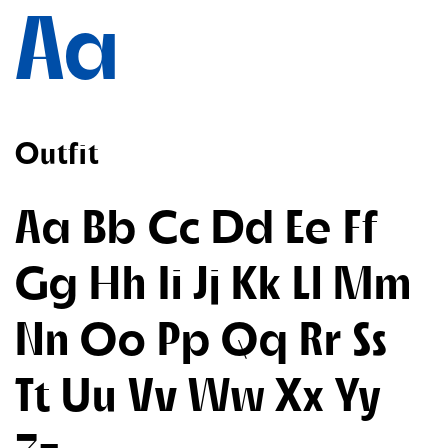
Aa
Outfit
Aa Bb Cc Dd Ee Ff
Gg Hh Ii Jj Kk Ll Mm
Nn Oo Pp Qq Rr Ss
Tt Uu Vv Ww Xx Yy