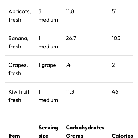
Apricots,
3
11.8
51
fresh
medium
Banana,
1
26.7
105
fresh
medium
Grapes,
1 grape
.4
2
fresh
Kiwifruit,
1
11.3
46
fresh
medium
Serving
Carbohydrates
Item
size
Grams
Calories