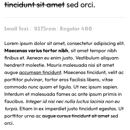
tincidunt sit amet
sed orci.
Small Text | .9375rem | Regular 400
Lorem ipsum dolor sit amet, consectetur adipiscing elit.
Maecenas varius tortor nibh
, sit amet tempor nibh
finibus et. Aenean eu enim justo. Vestibulum aliquam
hendrerit molestie. Mauris malesuada nisi sit amet
augue
accumsan tincidunt
. Maecenas tincidunt, velit ac
porttitor pulvinar, tortor eros facilisis libero, vitae
commodo nunc quam et ligula. Ut nec ipsum sapien.
Interdum et malesuada fames ac ante ipsum primis in
faucibus.
Integer id nisi nec nulla luctus lacinia non eu
turpis
. Etiam in ex imperdiet justo tincidunt egestas. Ut
porttitor urna ac
augue cursus tincidunt sit amet
sed
orci.