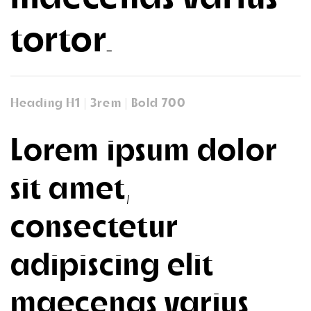
tortor.
Heading H1 | 3rem | Bold 700
Lorem ipsum dolor
sit amet,
consectetur
adipiscing elit
maecenas varius