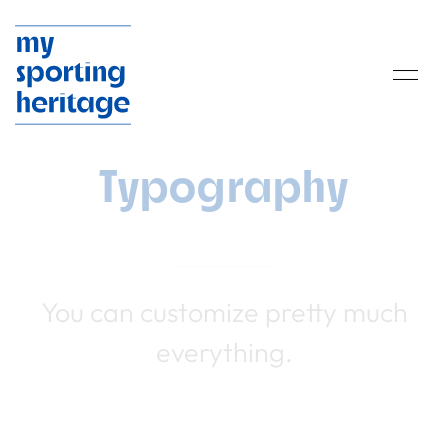
Typography
You can customize pretty much
everything.