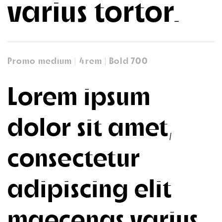
varius tortor.
Promo medium | 4rem | Bold 700
Lorem ipsum
dolor sit amet,
consectetur
adipiscing elit
maecenas varius