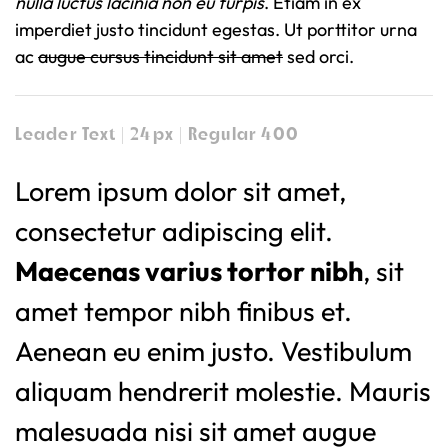
nulla luctus lacinia non eu turpis
. Etiam in ex
imperdiet justo tincidunt egestas. Ut porttitor urna
ac
augue cursus tincidunt sit amet
sed orci.
Leader Text | 24px | Regular 400
Lorem ipsum dolor sit amet,
consectetur adipiscing elit.
Maecenas varius tortor nibh
, sit
amet tempor nibh finibus et.
Aenean eu enim justo. Vestibulum
aliquam hendrerit molestie. Mauris
malesuada nisi sit amet augue