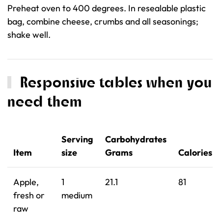
Preheat oven to 400 degrees. In resealable plastic
bag, combine cheese, crumbs and all seasonings;
shake well.
Responsive tables when you
need them
Serving
Carbohydrates
Item
size
Grams
Calories
Apple,
1
21.1
81
fresh or
medium
raw